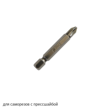
Бита
магнитная
PH2x50
мм
для саморезов с прессшайбой