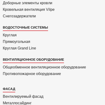
Доборные элементы кровли
Кровельная вентиляция Vilpe
Снегозадержатели
ВОДОСТОЧНЫЕ СИСТЕМЫ
Круглая
Прямоуголь­ная
Круглая Grand Line
ВЕНТИЛЯЦИОННОЕ ОБОРУДОВАНИЕ
Общеобменное вентиляционное оборудование
Противопожарное оборудование
Каталог
ФАСАД
2
Вентилиру­емый фасад
Металло­сайдинг