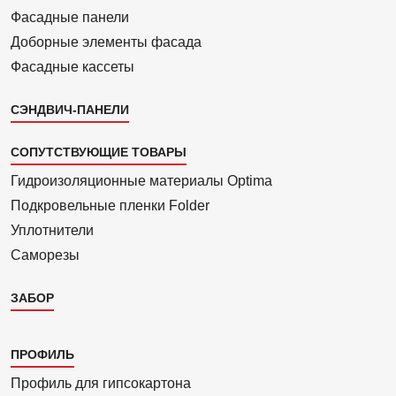
Фасадные панели
Доборные элементы фасада
Фасадные кассеты
СЭНДВИЧ-ПАНЕЛИ
СОПУТСТВУЮЩИЕ ТОВАРЫ
Гидроизоля­ционные материалы Optima
Подкровель­ные пленки Folder
Уплотнители
Саморезы
ЗАБОР
Каталог
ПРОФИЛЬ
3
Профиль для гипсо­картона