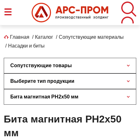
Перейти
☰
к
основному
содержанию
Строка
Главная
Каталог
Сопутствующие материалы
Насадки и биты
навигации
Сопутствующие товары
Выберите тип продукции
Бита магнитная PH2x50 мм
Бита магнитная PH2x50
мм