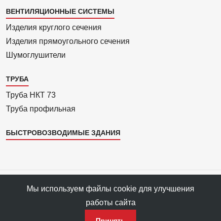
Каталог
ВЕНТИЛЯЦИОННЫЕ СИСТЕМЫ
4
Изделия круглого сечения
Изделия прямоуголь­ного сечения
Шумоглушители
ТРУБА
Труба НКТ 73
Труба профильная
БЫСТРОВОЗВОДИМЫЕ ЗДАНИЯ
Все права защищены © 1993—2025 АРС-Пром, ПФ «АРС-Пром»
Мы используем файлы cookie для улучшения
Все права на материалы сайта принадлежат правообладателю ПФ
работы сайта
«АРС-Пром».
Политика конфиденциальности данных
Принять