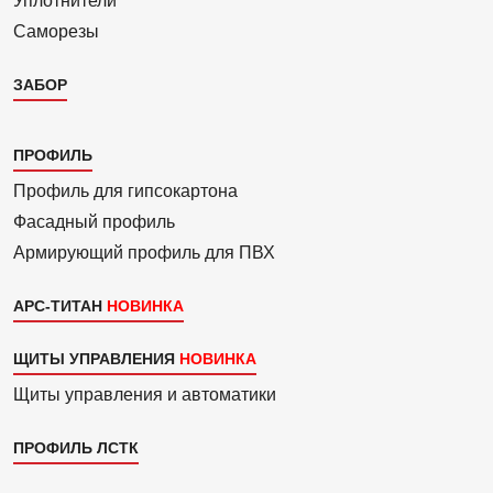
Уплотнители
Саморезы
ЗАБОР
Каталог
ПРОФИЛЬ
3
Профиль для гипсо­картона
Фасадный профиль
Армиру­ю­щий профиль для ПВХ
АРС-ТИТАН
ЩИТЫ УПРАВЛЕНИЯ
Щиты управления и автоматики
ПРОФИЛЬ ЛСТК