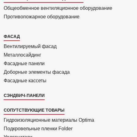
Общеобменное вентиляционное оборудование
Противопожарное оборудование
Каталог
ФАСАД
2
Вентилиру­емый фасад
Металло­сайдинг
Фасадные панели
Доборные элементы фасада
Фасадные кассеты
СЭНДВИЧ-ПАНЕЛИ
СОПУТСТВУЮЩИЕ ТОВАРЫ
Гидроизоля­ционные материалы Optima
Подкровель­ные пленки Folder