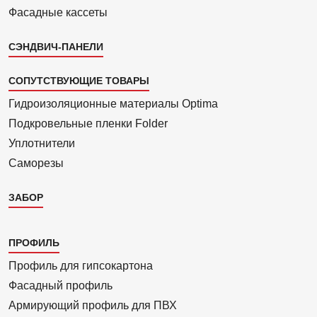
Фасадные кассеты
СЭНДВИЧ-ПАНЕЛИ
СОПУТСТВУЮЩИЕ ТОВАРЫ
Гидроизоля­ционные материалы Optima
Подкровель­ные пленки Folder
Уплотнители
Саморезы
ЗАБОР
Каталог
ПРОФИЛЬ
3
Профиль для гипсо­картона
Фасадный профиль
Армиру­ю­щий профиль для ПВХ