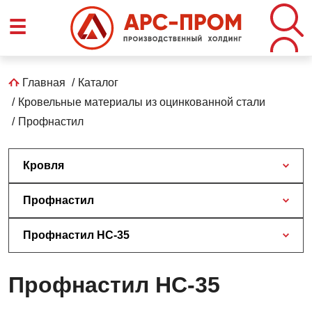
Перейти
☰
к
основному
содержанию
Строка
Главная
Каталог
Кровельные материалы из оцинкованной стали
навигации
Профнастил
Кровля
Профнастил
Профнастил НС-35
Профнастил НС-35