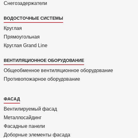
Снегозадержатели
ВОДОСТОЧНЫЕ СИСТЕМЫ
Круглая
Прямоуголь­ная
Круглая Grand Line
ВЕНТИЛЯЦИОННОЕ ОБОРУДОВАНИЕ
Общеобменное вентиляционное оборудование
Противопожарное оборудование
Каталог
ФАСАД
2
Вентилиру­емый фасад
Металло­сайдинг
Фасадные панели
Доборные элементы фасада