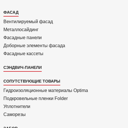
Каталог
ФАСАД
2
Вентилиру­емый фасад
Металло­сайдинг
Фасадные панели
Доборные элементы фасада
Фасадные кассеты
СЭНДВИЧ-ПАНЕЛИ
СОПУТСТВУЮЩИЕ ТОВАРЫ
Гидроизоля­ционные материалы Optima
Подкровель­ные пленки Folder
Уплотнители
Саморезы