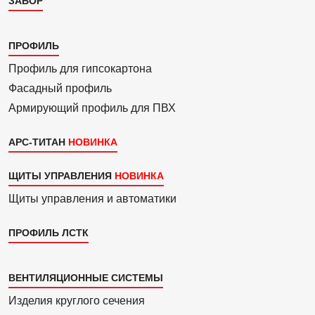
ЗАБОР
Каталог
ПРОФИЛЬ
3
Профиль для гипсо­картона
Фасадный профиль
Армиру­ю­щий профиль для ПВХ
АРС-ТИТАН
ЩИТЫ УПРАВЛЕНИЯ
Щиты управления и автоматики
ПРОФИЛЬ ЛСТК
Каталог
ВЕНТИЛЯЦИОННЫЕ СИСТЕМЫ
4
Изделия круглого сечения