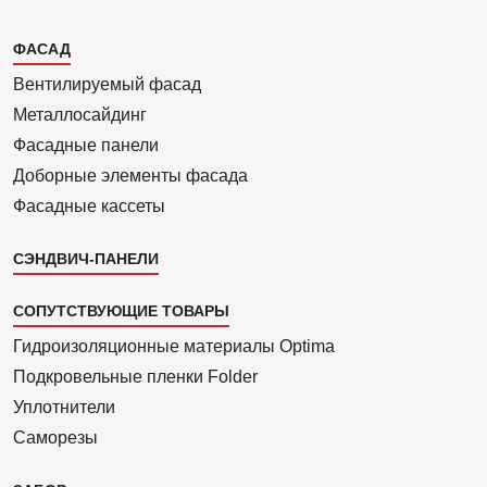
Каталог
ФАСАД
2
Вентилиру­емый фасад
Металло­сайдинг
Фасадные панели
Доборные элементы фасада
Фасадные кассеты
СЭНДВИЧ-ПАНЕЛИ
СОПУТСТВУЮЩИЕ ТОВАРЫ
Гидроизоля­ционные материалы Optima
Подкровель­ные пленки Folder
Уплотнители
Саморезы