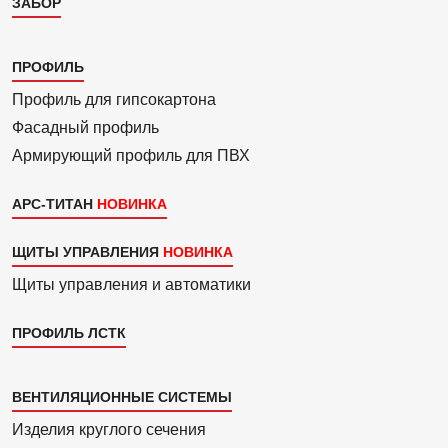
ЗАБОР
Каталог
ПРОФИЛЬ
3
Профиль для гипсо­картона
Фасадный профиль
Армиру­ю­щий профиль для ПВХ
АРС-ТИТАН
ЩИТЫ УПРАВЛЕНИЯ
Щиты управления и автоматики
ПРОФИЛЬ ЛСТК
Каталог
ВЕНТИЛЯЦИОННЫЕ СИСТЕМЫ
4
Изделия круглого сечения