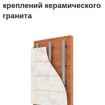
креплений керамического
гранита
Вертикальная
система
креплений
керамического
гранита