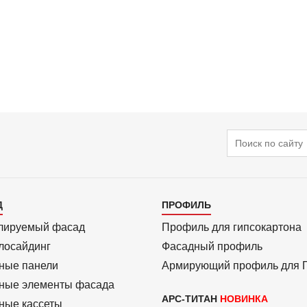
Поиск
алог
Каталог
Д
ПРОФИЛЬ
3
лиру­емый фасад
Профиль для гипсо­картона
ло­сайдинг
Фасадный профиль
ные панели
Армиру­ю­щий профиль для
ные элементы фасада
АРС-ТИТАН
ные кассеты