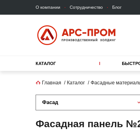
Верхнее
Перейти
О компании
Сотрудничество
Блог
меню
к
основному
содержанию
Основная
КАТАЛОГ
БЫСТР
навигация
Строка
Главная
Каталог
Фасадные материалы
навигации
Фасад
Фасадная панель №