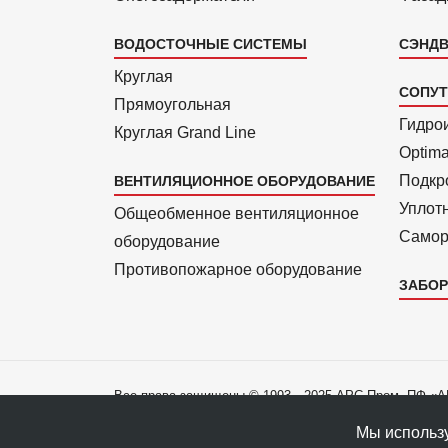
ВОДОСТОЧНЫЕ СИСТЕМЫ
СЭНДВ
Круглая
СОПУ
Прямоуголь­ная
Гидро
Круглая Grand Line
Optim
Подкро
ВЕНТИЛЯЦИОННОЕ ОБОРУДОВАНИЕ
Уплот
Общеобменное вентиляционное
Самор
оборудование
Противопожарное оборудование
ЗАБОР
Все права защищены © 1993—2025 АРС-Пром, ПФ «
Все права на материалы сайта принадлежат правооб
Мы использу
Политика конфиденциальности данных