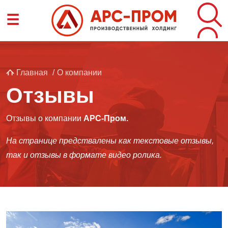
Перейти
☰
к
основному
содержанию
Строка
Главная
О компании
Отзывы
навигации
Отзывы о компании
АРС-Пром.
На странице предствалены как текстовые отзывы,
так и отзывы в формате видео ролика.