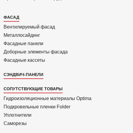
Каталог
ФАСАД
2
Вентилиру­емый фасад
Металло­сайдинг
Фасадные панели
Доборные элементы фасада
Фасадные кассеты
СЭНДВИЧ-ПАНЕЛИ
СОПУТСТВУЮЩИЕ ТОВАРЫ
Гидроизоля­ционные материалы Optima
Подкровель­ные пленки Folder
Уплотнители
Саморезы