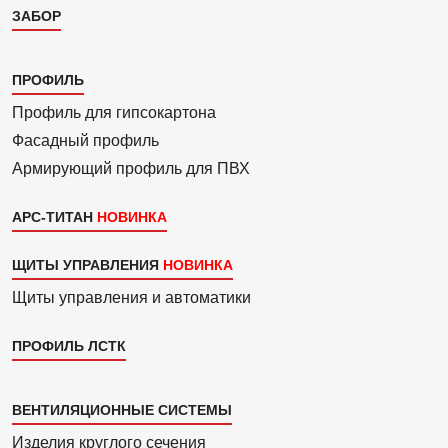
ЗАБОР
Каталог
ПРОФИЛЬ
3
Профиль для гипсо­картона
Фасадный профиль
Армиру­ю­щий профиль для ПВХ
АРС-ТИТАН
ЩИТЫ УПРАВЛЕНИЯ
Щиты управления и автоматики
ПРОФИЛЬ ЛСТК
Каталог
ВЕНТИЛЯЦИОННЫЕ СИСТЕМЫ
4
Изделия круглого сечения