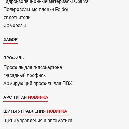
Гидроизоля­ционные материалы Optima
Подкровель­ные пленки Folder
Уплотнители
Саморезы
ЗАБОР
Каталог
ПРОФИЛЬ
3
Профиль для гипсо­картона
Фасадный профиль
Армиру­ю­щий профиль для ПВХ
АРС-ТИТАН
ЩИТЫ УПРАВЛЕНИЯ
Щиты управления и автоматики