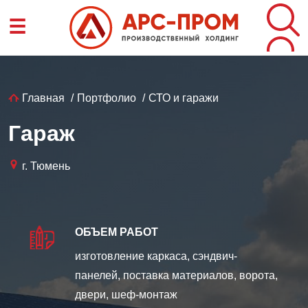
Перейти
☰
к
основному
содержанию
Строка
Главная
Портфолио
СТО и гаражи
навигации
Гараж
г. Тюмень
ОБЪЕМ РАБОТ
изготовление каркаса, сэндвич-
панелей, поставка материалов, ворота,
двери, шеф-монтаж