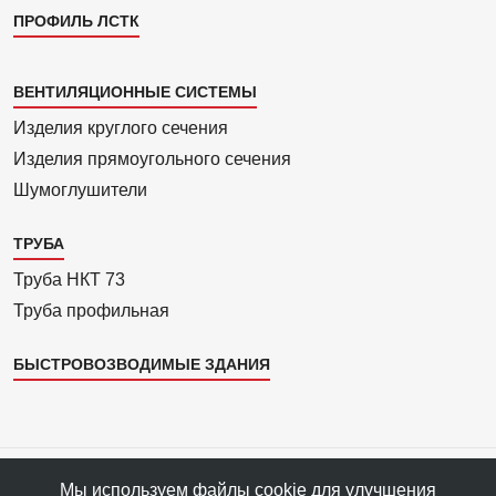
ПРОФИЛЬ ЛСТК
Каталог
ВЕНТИЛЯЦИОННЫЕ СИСТЕМЫ
4
Изделия круглого сечения
Изделия прямоуголь­ного сечения
Шумоглушители
ТРУБА
Труба НКТ 73
Труба профильная
БЫСТРОВОЗВОДИМЫЕ ЗДАНИЯ
Все права защищены © 1993—2025 АРС-Пром, ПФ «АРС-Пром»
Мы используем файлы cookie для улучшения