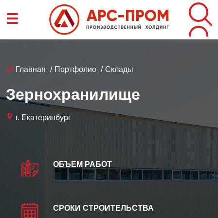
Перейти
☰
к
основному
содержанию
Строка
Главная
Портфолио
Склады
навигации
Зернохранилище
г. Екатеринбург
ОБЪЕМ РАБОТ
СРОКИ СТРОИТЕЛЬСТВА