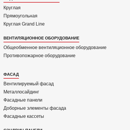
Круглая
Прямоуголь­ная
Круглая Grand Line
ВЕНТИЛЯЦИОННОЕ ОБОРУДОВАНИЕ
Общеобменное вентиляционное оборудование
Противопожарное оборудование
Каталог
ФАСАД
2
Вентилиру­емый фасад
Металло­сайдинг
Фасадные панели
Доборные элементы фасада
Фасадные кассеты