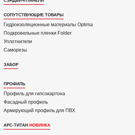
СЭНДВИЧ-ПАНЕЛИ
СОПУТСТВУЮЩИЕ ТОВАРЫ
Гидроизоля­ционные материалы Optima
Подкровель­ные пленки Folder
Уплотнители
Саморезы
ЗАБОР
Каталог
ПРОФИЛЬ
3
Профиль для гипсо­картона
Фасадный профиль
Армиру­ю­щий профиль для ПВХ
АРС-ТИТАН