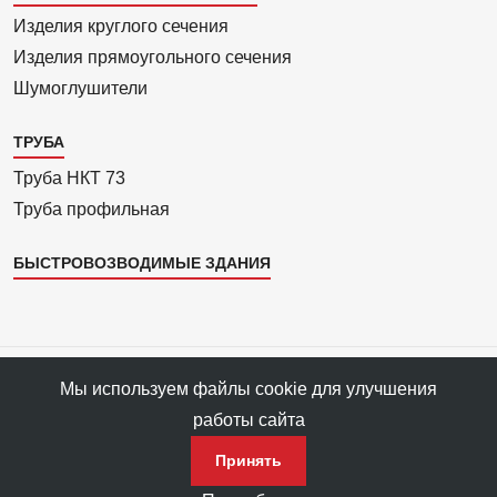
4
Изделия круглого сечения
Изделия прямоуголь­ного сечения
Шумоглушители
ТРУБА
Труба НКТ 73
Труба профильная
БЫСТРОВОЗВОДИМЫЕ ЗДАНИЯ
Все права защищены © 1993—2025 АРС-Пром, ПФ «АРС-Пром»
Мы используем файлы cookie для улучшения
Все права на материалы сайта принадлежат правообладателю ПФ
работы сайта
«АРС-Пром».
Политика конфиденциальности данных
Принять