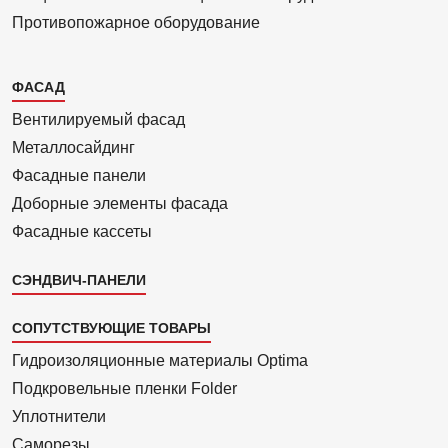
Противопожарное оборудование
Каталог
ФАСАД
2
Вентилиру­емый фасад
Металло­сайдинг
Фасадные панели
Доборные элементы фасада
Фасадные кассеты
СЭНДВИЧ-ПАНЕЛИ
СОПУТСТВУЮЩИЕ ТОВАРЫ
Гидроизоля­ционные материалы Optima
Подкровель­ные пленки Folder
Уплотнители
Саморезы