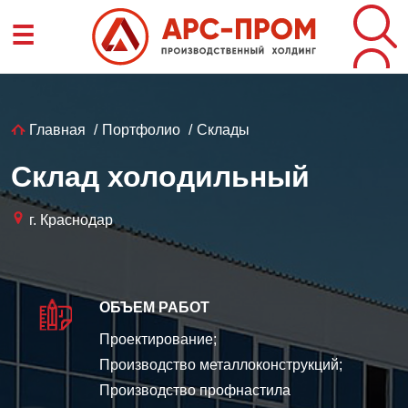
Перейти
☰
к
основному
содержанию
Строка
Главная
Портфолио
Склады
навигации
Склад холодильный
г. Краснодар
ОБЪЕМ РАБОТ
Проектирование;
Производство металлоконструкций;
Производство профнастила