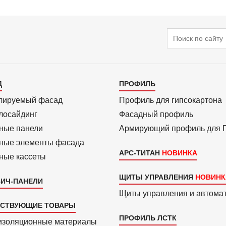
Поиск
алог
Каталог
Д
ПРОФИЛЬ
3
лиру­емый фасад
Профиль для гипсо­картона
ло­сайдинг
Фасадный профиль
ные панели
Армиру­ю­щий профиль для
ные элементы фасада
АРС-ТИТАН
ные кассеты
ЩИТЫ УПРАВЛЕНИЯ
ИЧ-ПАНЕЛИ
Щиты управления и автома
ТСТВУЮЩИЕ ТОВАРЫ
ПРОФИЛЬ ЛСТК
изоля­ционные материалы