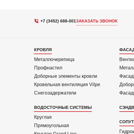
+7 (3452) 688-001
ЗАКАЗАТЬ ЗВОНОК
Каталог
Кат
КРОВЛЯ
ФАСА
1
2
Металлочерепица
Венти
Профнастил
Метал
Доборные элементы кровли
Фасад
Кровельная вентиляция Vilpe
Добор
Снегозадержатели
Фасад
ВОДОСТОЧНЫЕ СИСТЕМЫ
СЭНДВ
Круглая
СОПУ
Прямоуголь­ная
Гидро
Круглая Grand Line