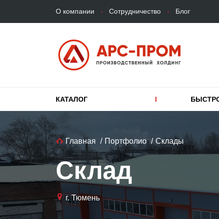
Верхнее
Перейти
О компании
Сотрудничество
Блог
меню
к
основному
содержанию
Основная
КАТАЛОГ
БЫСТР
навигация
Строка
Главная
Портфолио
Склады
навигации
Склад
г. Тюмень