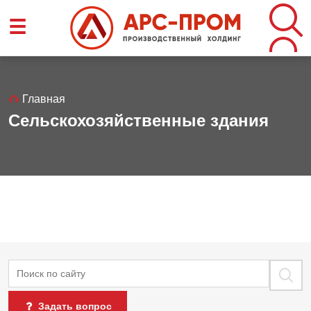
Перейти
☰
к
основному
содержанию
Строка
Главная
Сельскохозяйственные здания
навигации
Поиск
Задать вопрос