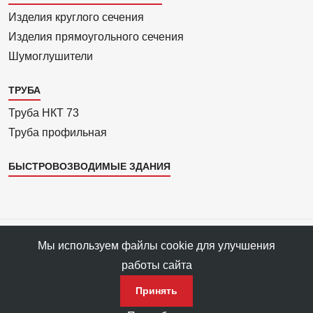
4
Изделия круглого сечения
Изделия прямоуголь­ного сечения
Шумоглушители
ТРУБА
Труба НКТ 73
Труба профильная
БЫСТРОВОЗВОДИМЫЕ ЗДАНИЯ
Все права защищены © 1993—2025 АРС-Пром, ПФ «АРС-Пром»
Мы используем файлы cookie для улучшения
Все права на материалы сайта принадлежат правообладателю ПФ
работы сайта
«АРС-Пром».
Политика конфиденциальности данных
Принять