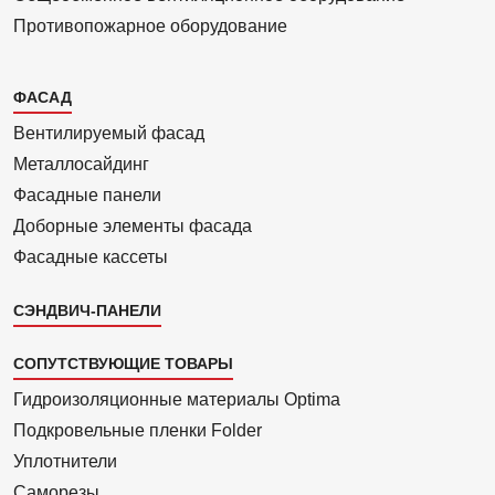
Противопожарное оборудование
Каталог
ФАСАД
2
Вентилиру­емый фасад
Металло­сайдинг
Фасадные панели
Доборные элементы фасада
Фасадные кассеты
СЭНДВИЧ-ПАНЕЛИ
СОПУТСТВУЮЩИЕ ТОВАРЫ
Гидроизоля­ционные материалы Optima
Подкровель­ные пленки Folder
Уплотнители
Саморезы