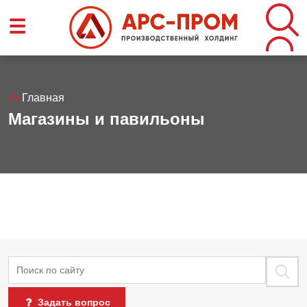
Перейти
☰
к
основному
содержанию
Строка
Главная
Магазины и павильоны
навигации
Поиск
Задать вопрос