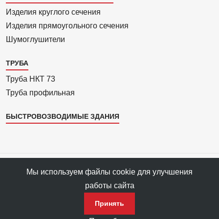
4
Изделия круглого сечения
Изделия прямоуголь­ного сечения
Шумоглушители
ТРУБА
Труба НКТ 73
Труба профильная
БЫСТРОВОЗВОДИМЫЕ ЗДАНИЯ
Все права защищены © 1993—2025 АРС-Пром, ПФ «АРС-Пром»
Мы используем файлы cookie для улучшения
Все права на материалы сайта принадлежат правообладателю ПФ
работы сайта
«АРС-Пром».
Политика конфиденциальности данных
Принять