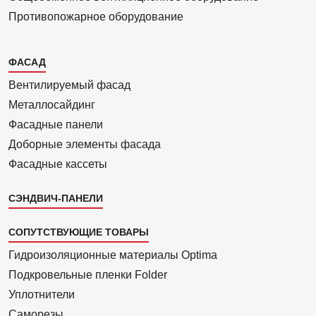
Противопожарное оборудование
Каталог
ФАСАД
2
Вентилиру­емый фасад
Металло­сайдинг
Фасадные панели
Доборные элементы фасада
Фасадные кассеты
СЭНДВИЧ-ПАНЕЛИ
СОПУТСТВУЮЩИЕ ТОВАРЫ
Гидроизоля­ционные материалы Optima
Подкровель­ные пленки Folder
Уплотнители
Саморезы