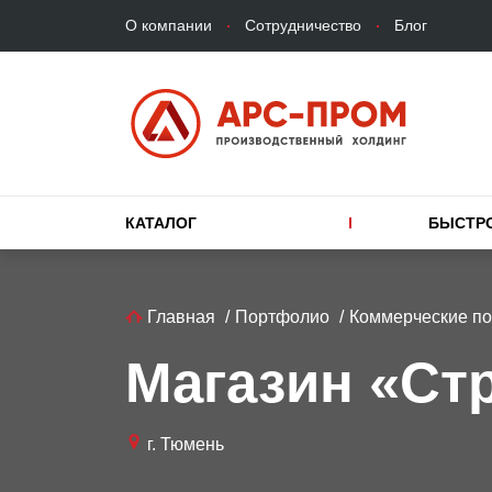
Верхнее
Перейти
О компании
Сотрудничество
Блог
меню
к
основному
содержанию
Основная
КАТАЛОГ
БЫСТР
навигация
Строка
Главная
Портфолио
Коммерческие п
навигации
Магазин «Ст
г. Тюмень