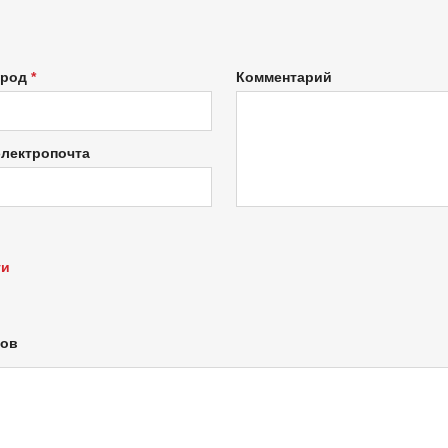
ород
Комментарий
электропочта
ти
лов