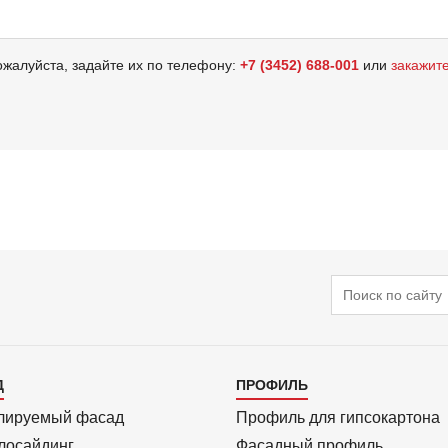
ожалуйста, задайте их по телефону:
+7 (3452) 688-001
или
закажит
Поиск
алог
Каталог
Д
ПРОФИЛЬ
3
лиру­емый фасад
Профиль для гипсо­картона
ло­сайдинг
Фасадный профиль