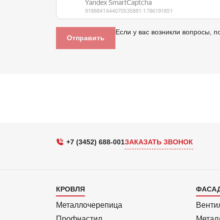
Если у вас возникли вопросы, п
+7 (3452) 688-001
ЗАКАЗАТЬ ЗВОНОК
Каталог
Кат
КРОВЛЯ
ФАСА
1
2
Металлочерепица
Венти
Профнастил
Метал