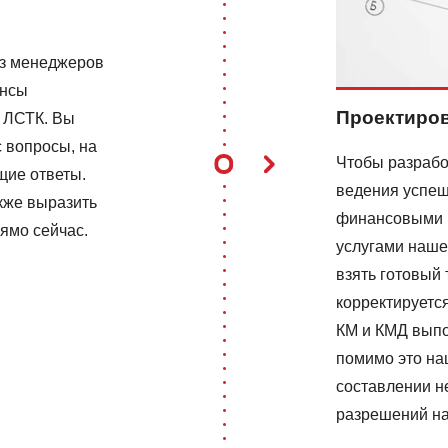
из менеджеров
ансы
Проектиров
 ЛСТК. Вы
 вопросы, на
Чтобы разрабо
щие ответы.
ведения успеш
акже выразить
финансовыми в
ямо сейчас.
услугами наше
взять готовый 
корректируетс
КМ и КМД выпо
помимо это на
составлении н
разрешений на