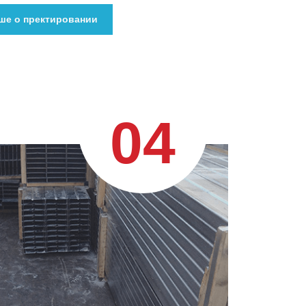
ше о пректировании
04