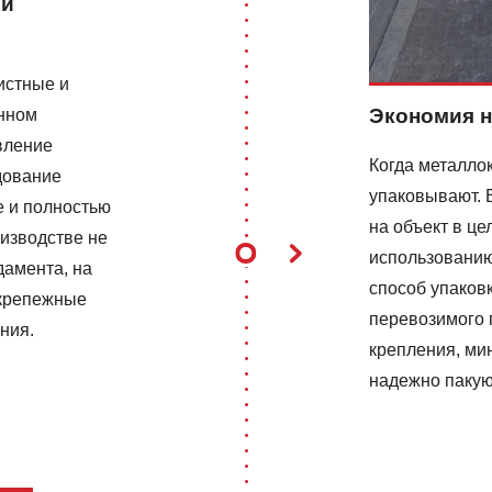
ий
истные и
Экономия н
нном
вление
Когда металлок
дование
упаковывают. 
е и полностью
на объект в це
оизводстве не
использованию
дамента, на
способ упаков
 крепежные
перевозимого 
ния.
крепления, ми
надежно пакую