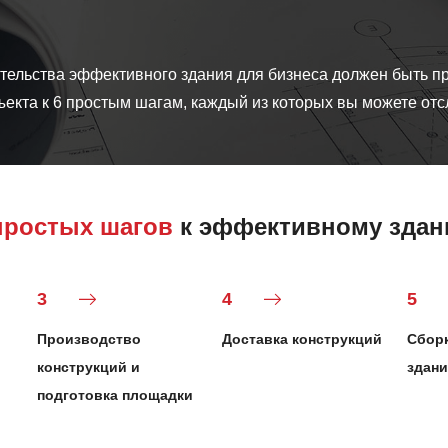
тельства эффективного здания для бизнеса должен быть п
екта к 6 простым шагам, каждый из которых вы можете отс
простых шагов
к эффективному зда
3
4
5
Производство
Доставка конструкций
Сборк
конструкций и
здани
подготовка площадки