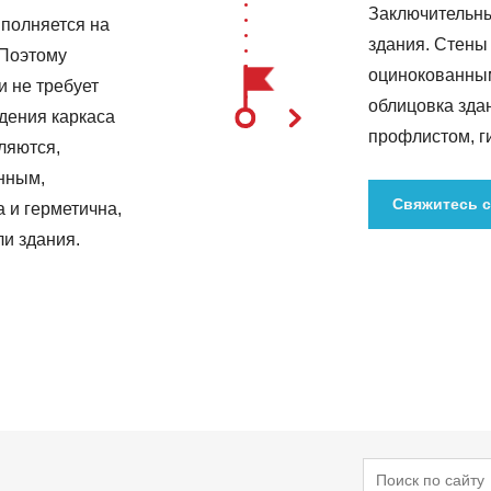
Заключительны
ыполняется на
здания. Стен
 Поэтому
оцинокованны
и не требует
облицовка зда
дения каркаса
профлистом, г
ляются,
нным,
Свяжитесь с
 и герметична,
и здания.
Поиск