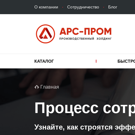
Верхнее
Перейти
О компании
Сотрудничество
Блог
меню
к
основному
содержанию
Основная
КАТАЛОГ
БЫСТР
навигация
Строка
Главная
навигации
Процесс сот
Узнайте, как строятся эфф